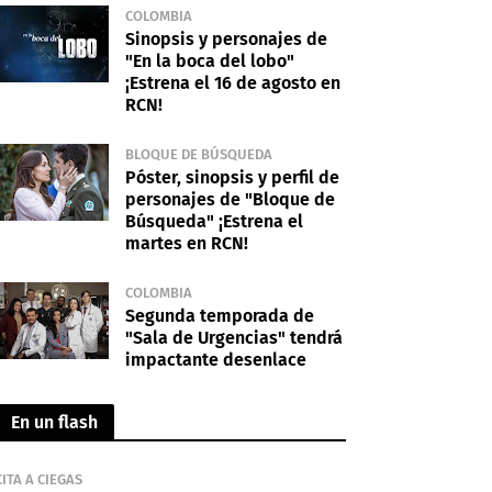
COLOMBIA
Sinopsis y personajes de
"En la boca del lobo"
¡Estrena el 16 de agosto en
RCN!
BLOQUE DE BÚSQUEDA
Póster, sinopsis y perfil de
personajes de "Bloque de
Búsqueda" ¡Estrena el
martes en RCN!
COLOMBIA
Segunda temporada de
"Sala de Urgencias" tendrá
impactante desenlace
En un flash
CITA A CIEGAS