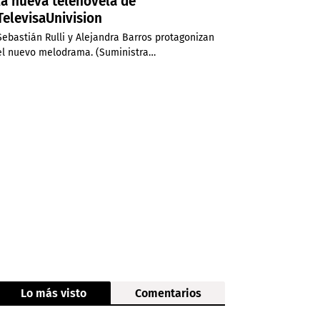
la nueva telenovela de
TelevisaUnivision
Sebastián Rulli y Alejandra Barros protagonizan
el nuevo melodrama. (Suministra…
Lo más visto
Comentarios