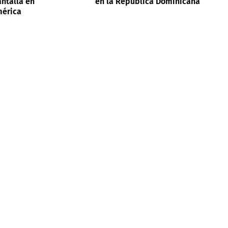
ntalla en
en la República Dominicana
mérica