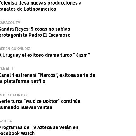
Televisa lleva nuevas producciones a
canales de Latinoamérica
CARACOL TV
Sandra Reyes: 5 cosas no sabías
protagonista Pedro El Escamoso
BEREN GÖKYILDIZ
A Uruguay el exitoso drama turco “Kızım”
CANAL 1
Canal 1 estrenará “Narcos”, exitosa serie de
la plataforma Netflix
MUCIZE DOKTOR
Serie turca “Mucize Doktor” continúa
sumando nuevas ventas
AZTECA
Programas de TV Azteca se verán en
Facebook Watch