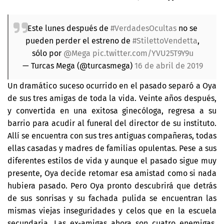
Este lunes después de
#VerdadesOcultas
no se
pueden perder el estreno de
#StilettoVendetta
,
sólo por
@Mega
pic.twitter.com/YVU25T9Y9u
— Turcas Mega (@turcasmega)
16 de abril de 2019
Un dramático suceso ocurrido en el pasado separó a Oya
de sus tres amigas de toda la vida. Veinte años después,
y convertida en una exitosa ginecóloga, regresa a su
barrio para acudir al funeral del director de su instituto.
Allí se encuentra con sus tres antiguas compañeras, todas
ellas casadas y madres de familias opulentas. Pese a sus
diferentes estilos de vida y aunque el pasado sigue muy
presente, Oya decide retomar esa amistad como si nada
hubiera pasado. Pero Oya pronto descubrirá que detrás
de sus sonrisas y su fachada pulida se encuentran las
mismas viejas inseguridades y celos que en la escuela
secundaria. Las ex-amigas ahora son cuatro enemigas,