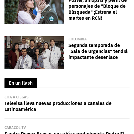
Póster, sinopsis y perfil de
personajes de "Bloque de
Búsqueda" ¡Estrena el
martes en RCN!
COLOMBIA
Segunda temporada de
"Sala de Urgencias" tendrá
impactante desenlace
En un flash
CITA A CIEGAS
Televisa lleva nuevas producciones a canales de
Latinoamérica
CARACOL TV
Sandra Reyes: 5 cosas no sabías protagonista Pedro El