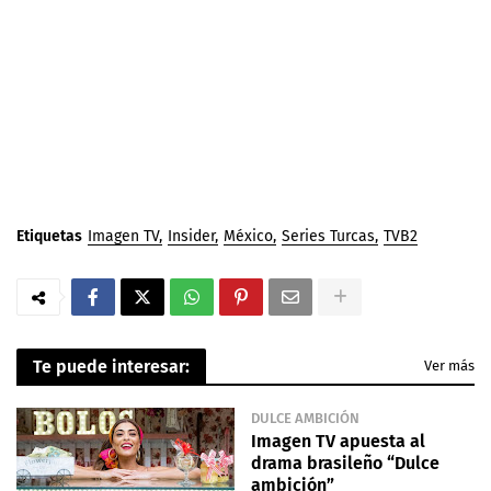
Etiquetas
Imagen TV
Insider
México
Series Turcas
TVB2
Te puede interesar:
Ver más
DULCE AMBICIÓN
Imagen TV apuesta al
drama brasileño “Dulce
ambición”