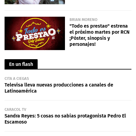
BRIAN MORENO
"Todo es prestao" estrena
el próximo martes por RCN
¡Póster, sinopsis y
personajes!
En un flash
CITA A CIEGAS
Televisa lleva nuevas producciones a canales de
Latinoamérica
CARACOL TV
Sandra Reyes: 5 cosas no sabías protagonista Pedro El
Escamoso