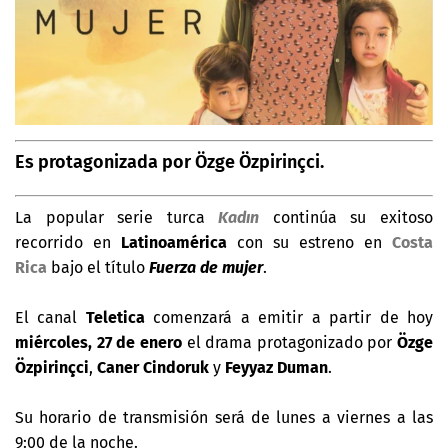
Es protagonizada por Özge Özpirinçci.
La popular serie turca
Kadın
continúa su exitoso
recorrido en
Latinoamérica
con su estreno en
Costa
Rica
bajo el título
Fuerza de mujer
.
El canal
Teletica
comenzará a emitir a partir de hoy
miércoles, 27 de enero
el drama protagonizado por
Özge
Özpirinçci
,
Caner Cindoruk
y
Feyyaz Duman
.
Su horario de transmisión será de lunes a viernes a las
9:00 de la noche.