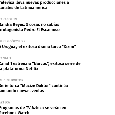
Televisa lleva nuevas producciones a
canales de Latinoamérica
CARACOL TV
Sandra Reyes: 5 cosas no sabías
protagonista Pedro El Escamoso
BEREN GÖKYILDIZ
A Uruguay el exitoso drama turco “Kızım”
CANAL 1
Canal 1 estrenará “Narcos”, exitosa serie de
la plataforma Netflix
MUCIZE DOKTOR
Serie turca “Mucize Doktor” continúa
sumando nuevas ventas
AZTECA
Programas de TV Azteca se verán en
Facebook Watch