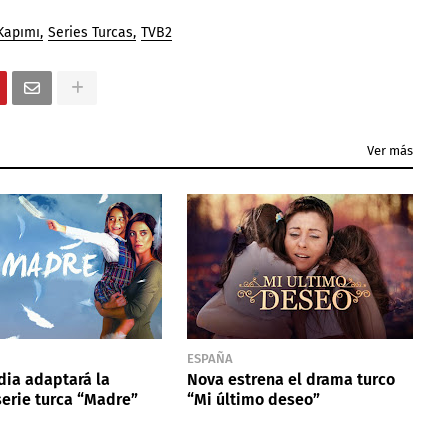
Kapımı
Series Turcas
TVB2
Ver más
ESPAÑA
ia adaptará la
Nova estrena el drama turco
serie turca “Madre”
“Mi último deseo”