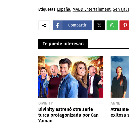
Etiquetas
España
MADD Entertainment
Sen Çal 
Compartir
Te puede interesar:
DIVINITY
ANNE
Divinity estrenó otra serie
Atresmed
turca protagonizada por Can
exitosa 
Yaman