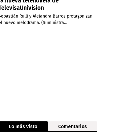
la nueva telenovela de
TelevisaUnivision
Sebastián Rulli y Alejandra Barros protagonizan
el nuevo melodrama. (Suministra…
Lo más visto
Comentarios