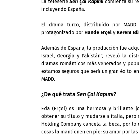
La teleserie
Sen Çal Kapımı
comienza su rec
incluyendo España.
El drama turco, distribuido por MADD
protagonizado por
Hande Erçel
y
Kerem Bü
Además de España, la producción fue adqui
Israel, Georgia y Pakistán”, reveló la di
dramas románticos más venerados y popular
estamos seguros que será un gran éxito en
MADD.
¿De qué trata
Sen Çal Kapımı
?
Eda (Erçel) es una hermosa y brillante jo
obtener su título y mudarse a Italia, per
Holding Company cancela la beca, por lo 
cosas la mantienen en pie: su amor por las 