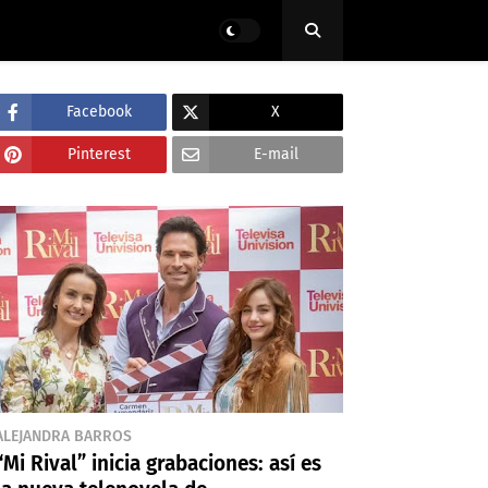
Facebook
X
Pinterest
E-mail
ALEJANDRA BARROS
“Mi Rival” inicia grabaciones: así es