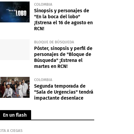
COLOMBIA
Sinopsis y personajes de
"En la boca del lobo"
¡Estrena el 16 de agosto en
RCN!
BLOQUE DE BÚSQUEDA
Póster, sinopsis y perfil de
personajes de "Bloque de
Búsqueda" ¡Estrena el
martes en RCN!
COLOMBIA
Segunda temporada de
"Sala de Urgencias" tendrá
impactante desenlace
En un flash
CITA A CIEGAS