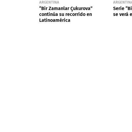
ARGENTINA
ARGENTIN
“Bir Zamanlar Çukurova”
Serie “B
continúa su recorrido en
se verá 
Latinoamérica