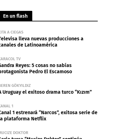
En un flash
CITA A CIEGAS
Televisa lleva nuevas producciones a
canales de Latinoamérica
CARACOL TV
Sandra Reyes: 5 cosas no sabías
protagonista Pedro El Escamoso
BEREN GÖKYILDIZ
A Uruguay el exitoso drama turco “Kızım”
CANAL 1
Canal 1 estrenará “Narcos”, exitosa serie de
la plataforma Netflix
MUCIZE DOKTOR