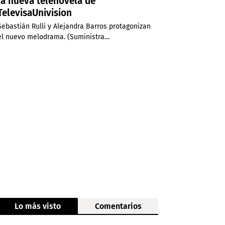
la nueva telenovela de
TelevisaUnivision
Sebastián Rulli y Alejandra Barros protagonizan
el nuevo melodrama. (Suministra…
Lo más visto
Comentarios