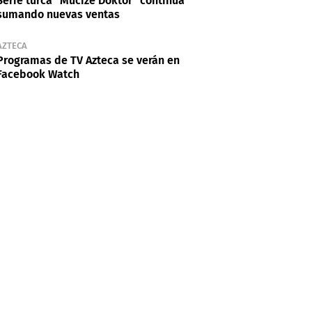
Serie turca “Mucize Doktor” continúa
sumando nuevas ventas
AZTECA
Programas de TV Azteca se verán en
Facebook Watch