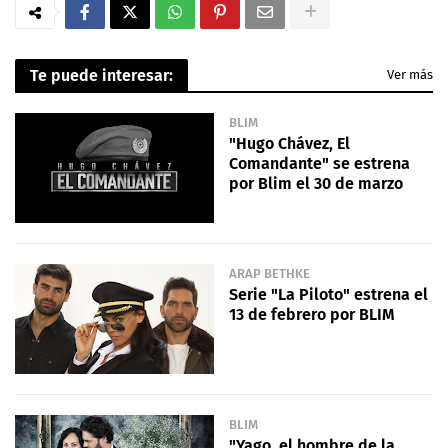
Te puede interesar:
Ver más
BLIM
"Hugo Chávez, El
Comandante" se estrena
por Blim el 30 de marzo
ARAP BETHKE
Serie "La Piloto" estrena el
13 de febrero por BLIM
BLIM
"Yago, el hombre de la