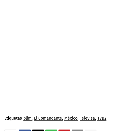
Etiquetas
blim
El Comandante
México
Televisa
TVB2