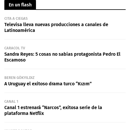
En un flash
CITA A CIEGAS
Televisa lleva nuevas producciones a canales de
Latinoamérica
CARACOL TV
Sandra Reyes: 5 cosas no sabías protagonista Pedro El
Escamoso
BEREN GÖKYILDIZ
A Uruguay el exitoso drama turco “Kızım”
CANAL 1
Canal 1 estrenará “Narcos”, exitosa serie de la
plataforma Netflix