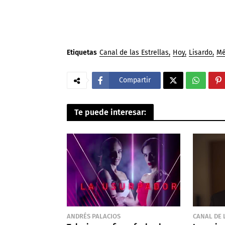
Etiquetas
Canal de las Estrellas
Hoy
Lisardo
Mé
Compartir
Te puede interesar:
ANDRÉS PALACIOS
CANAL DE 