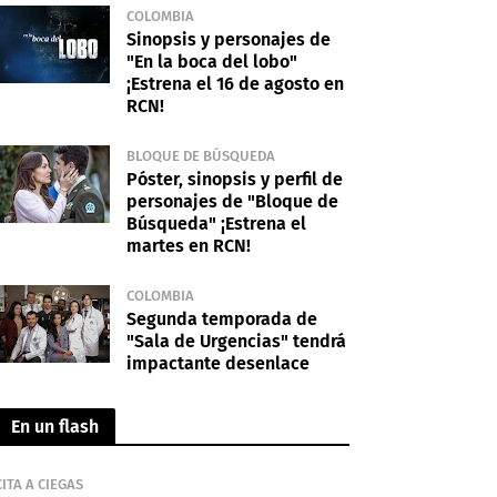
COLOMBIA
Sinopsis y personajes de
"En la boca del lobo"
¡Estrena el 16 de agosto en
RCN!
BLOQUE DE BÚSQUEDA
Póster, sinopsis y perfil de
personajes de "Bloque de
Búsqueda" ¡Estrena el
martes en RCN!
COLOMBIA
Segunda temporada de
"Sala de Urgencias" tendrá
impactante desenlace
En un flash
CITA A CIEGAS