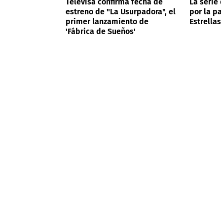
Televisa confirma fecha de
La serie
estreno de "La Usurpadora", el
por la p
primer lanzamiento de
Estrellas
'Fábrica de Sueños'