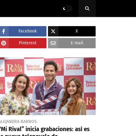
Facebook
X
Pinterest
E-mail
ALEJANDRA BARROS
“Mi Rival” inicia grabaciones: así es