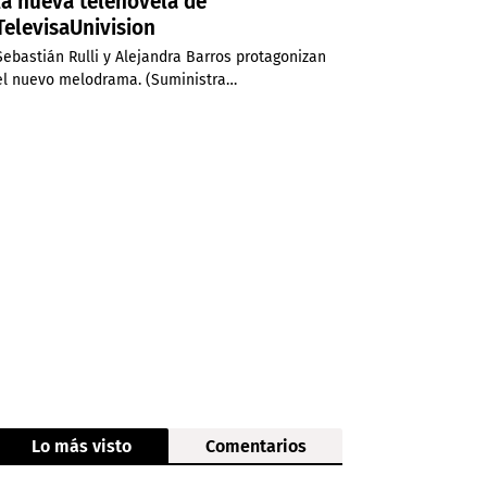
la nueva telenovela de
TelevisaUnivision
Sebastián Rulli y Alejandra Barros protagonizan
el nuevo melodrama. (Suministra…
Lo más visto
Comentarios