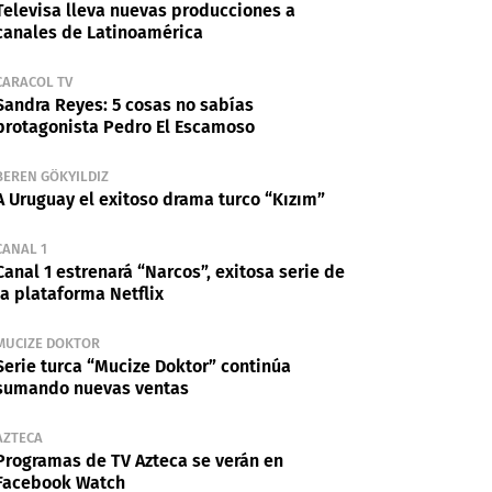
Televisa lleva nuevas producciones a
canales de Latinoamérica
CARACOL TV
Sandra Reyes: 5 cosas no sabías
protagonista Pedro El Escamoso
BEREN GÖKYILDIZ
A Uruguay el exitoso drama turco “Kızım”
CANAL 1
Canal 1 estrenará “Narcos”, exitosa serie de
la plataforma Netflix
MUCIZE DOKTOR
Serie turca “Mucize Doktor” continúa
sumando nuevas ventas
AZTECA
Programas de TV Azteca se verán en
Facebook Watch