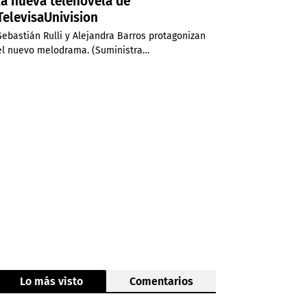
la nueva telenovela de
TelevisaUnivision
Sebastián Rulli y Alejandra Barros protagonizan
el nuevo melodrama. (Suministra…
Lo más visto
Comentarios