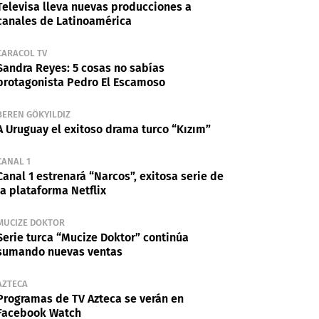
Televisa lleva nuevas producciones a
canales de Latinoamérica
CARACOL TV
Sandra Reyes: 5 cosas no sabías
protagonista Pedro El Escamoso
BEREN GÖKYILDIZ
A Uruguay el exitoso drama turco “Kızım”
CANAL 1
Canal 1 estrenará “Narcos”, exitosa serie de
la plataforma Netflix
MUCIZE DOKTOR
Serie turca “Mucize Doktor” continúa
sumando nuevas ventas
AZTECA
Programas de TV Azteca se verán en
Facebook Watch