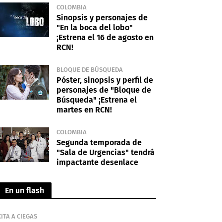
COLOMBIA
Sinopsis y personajes de
"En la boca del lobo"
¡Estrena el 16 de agosto en
RCN!
BLOQUE DE BÚSQUEDA
Póster, sinopsis y perfil de
personajes de "Bloque de
Búsqueda" ¡Estrena el
martes en RCN!
COLOMBIA
Segunda temporada de
"Sala de Urgencias" tendrá
impactante desenlace
En un flash
CITA A CIEGAS