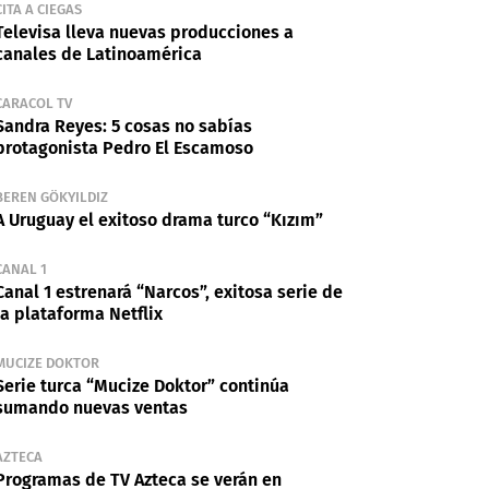
CITA A CIEGAS
Televisa lleva nuevas producciones a
canales de Latinoamérica
CARACOL TV
Sandra Reyes: 5 cosas no sabías
protagonista Pedro El Escamoso
BEREN GÖKYILDIZ
A Uruguay el exitoso drama turco “Kızım”
CANAL 1
Canal 1 estrenará “Narcos”, exitosa serie de
la plataforma Netflix
MUCIZE DOKTOR
Serie turca “Mucize Doktor” continúa
sumando nuevas ventas
AZTECA
Programas de TV Azteca se verán en