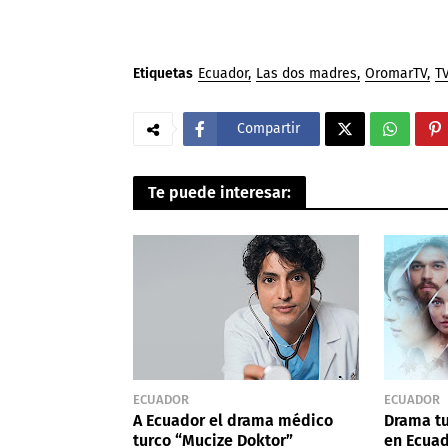
Etiquetas
Ecuador
Las dos madres
OromarTV
T
Compartir
Te puede interesar:
ECUADOR
ECUADOR
A Ecuador el drama médico
Drama t
turco “Mucize Doktor”
en Ecua