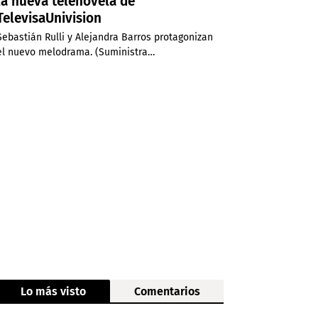
la nueva telenovela de
TelevisaUnivision
Sebastián Rulli y Alejandra Barros protagonizan
el nuevo melodrama. (Suministra…
Lo más visto
Comentarios