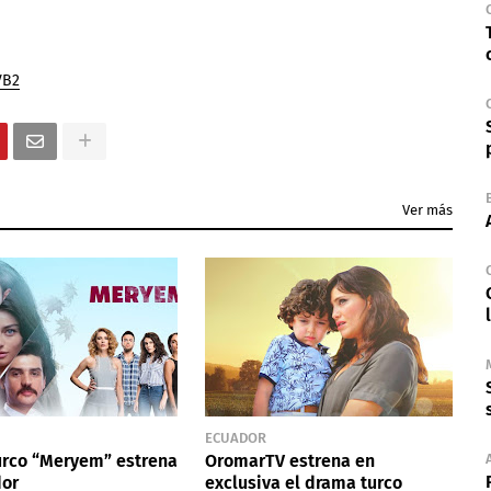
VB2
Ver más
ECUADOR
urco “Meryem” estrena
OromarTV estrena en
dor
exclusiva el drama turco