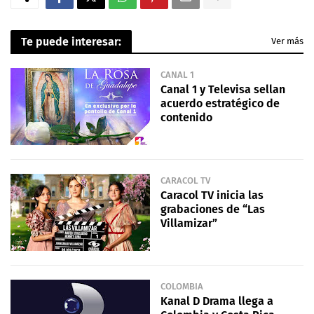
Te puede interesar:
Ver más
CANAL 1
Canal 1 y Televisa sellan
acuerdo estratégico de
contenido
CARACOL TV
Caracol TV inicia las
grabaciones de “Las
Villamizar”
COLOMBIA
Kanal D Drama llega a