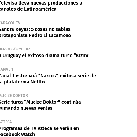
Televisa lleva nuevas producciones a
canales de Latinoamérica
CARACOL TV
Sandra Reyes: 5 cosas no sabías
protagonista Pedro El Escamoso
BEREN GÖKYILDIZ
A Uruguay el exitoso drama turco “Kızım”
CANAL 1
Canal 1 estrenará “Narcos”, exitosa serie de
la plataforma Netflix
MUCIZE DOKTOR
Serie turca “Mucize Doktor” continúa
sumando nuevas ventas
AZTECA
Programas de TV Azteca se verán en
Facebook Watch