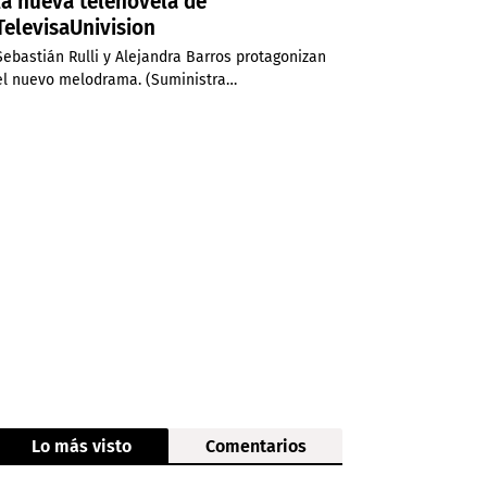
la nueva telenovela de
TelevisaUnivision
Sebastián Rulli y Alejandra Barros protagonizan
el nuevo melodrama. (Suministra…
Lo más visto
Comentarios