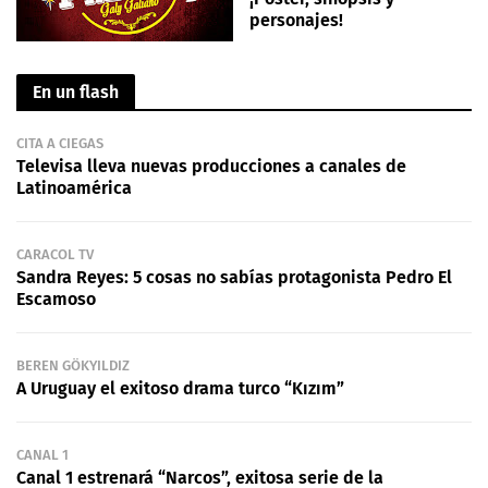
personajes!
En un flash
CITA A CIEGAS
Televisa lleva nuevas producciones a canales de
Latinoamérica
CARACOL TV
Sandra Reyes: 5 cosas no sabías protagonista Pedro El
Escamoso
BEREN GÖKYILDIZ
A Uruguay el exitoso drama turco “Kızım”
CANAL 1
Canal 1 estrenará “Narcos”, exitosa serie de la