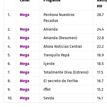
Canal
Programa
Ratin
HH
1.
Mega
Perdona Nuestros
28.7
Pecados
2.
Mega
Amanda
24.4
3.
Mega
Amanda (Resumen)
22.8
4.
Mega
Ahora Noticias Central
22.2
5.
Mega
Tranquilo Papá
18.9
6.
Mega
İçerde
18.5
7.
Mega
Totalmente Diva (Estreno)
17.5
8.
Mega
El secreto de Feriha
16.7
9.
Mega
Iffet
15.2
10.
Mega
Sevda
14.1