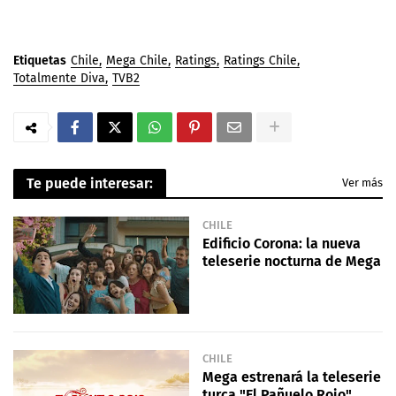
Etiquetas
Chile
Mega Chile
Ratings
Ratings Chile
Totalmente Diva
TVB2
Te puede interesar:
Ver más
CHILE
Edificio Corona: la nueva
teleserie nocturna de Mega
CHILE
Mega estrenará la teleserie
turca "El Pañuelo Rojo"