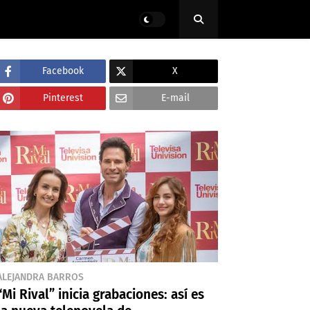
Facebook
X
Pinterest
E-mail
ALEJANDRA BARROS
“Mi Rival” inicia grabaciones: así es