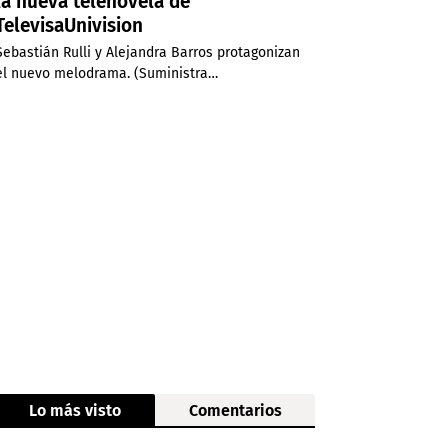
la nueva telenovela de
TelevisaUnivision
Sebastián Rulli y Alejandra Barros protagonizan
el nuevo melodrama. (Suministra…
Lo más visto
Comentarios