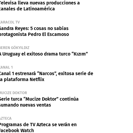
Televisa lleva nuevas producciones a
canales de Latinoamérica
CARACOL TV
Sandra Reyes: 5 cosas no sabías
protagonista Pedro El Escamoso
BEREN GÖKYILDIZ
A Uruguay el exitoso drama turco “Kızım”
CANAL 1
Canal 1 estrenará “Narcos”, exitosa serie de
la plataforma Netflix
MUCIZE DOKTOR
Serie turca “Mucize Doktor” continúa
sumando nuevas ventas
AZTECA
Programas de TV Azteca se verán en
Facebook Watch